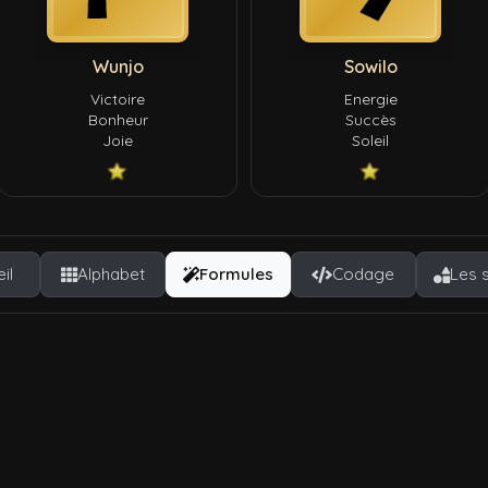
Wunjo
Sowilo
Victoire
Energie
Bonheur
Succès
Joie
Soleil
il
Alphabet
Formules
Codage
Les 